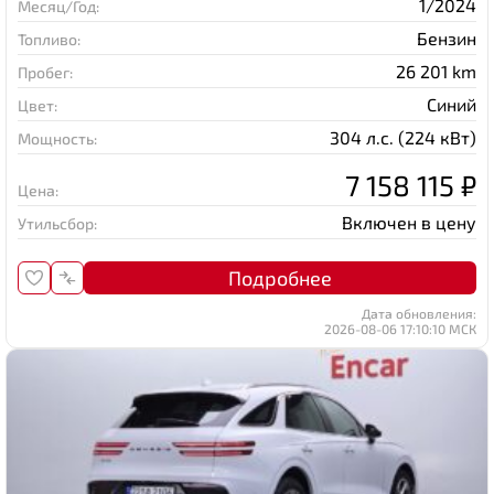
1/2024
Месяц/Год:
Бензин
Топливо:
26 201 km
Пробег:
Синий
Цвет:
304 л.с. (224 кВт)
Мощность:
7 158 115 ₽
Цена:
Включен в цену
Утильсбор:
Подробнее
Дата обновления:
2026-08-06 17:10:10 МСК