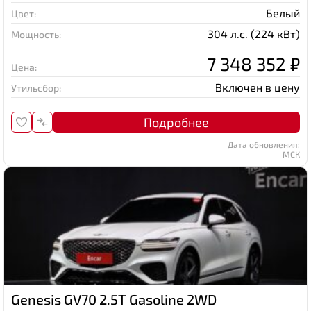
Белый
Цвет:
304 л.с. (224 кВт)
Мощность:
7 348 352 ₽
Цена:
Включен в цену
Утильсбор:
Подробнее
Дата обновления:
МСК
Genesis GV70 2.5T Gasoline 2WD