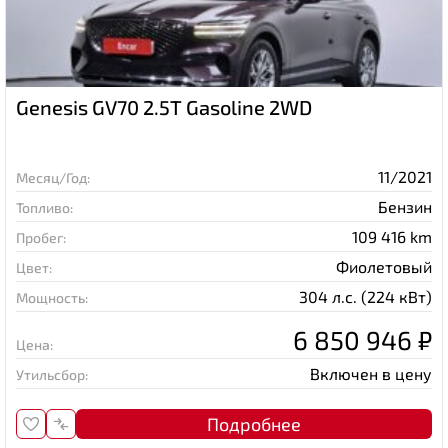
Genesis GV70 2.5T Gasoline 2WD
11/2021
Месяц/Год:
Бензин
Топливо:
109 416 km
Пробег:
Фиолетовый
Цвет:
304 л.с. (224 кВт)
Мощность:
6 850 946 ₽
Цена:
Включен в цену
Утильсбор:
Подробнее