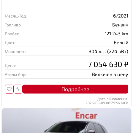
6/2021
Месяц/Год:
Бензин
Топливо:
121 243 km
Пробег:
Белый
Цвет:
304 л.с. (224 кВт)
Мощность:
7 054 630 ₽
Цена:
Включен в цену
Утильсбор:
Подробнее
Дата обновления:
2026-08-09 08:29:56 МСК