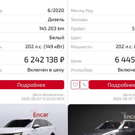
6/2020
д:
Месяц/Год:
Дизель
Топливо:
145 203 km
5
Пробег:
Белый
Цвет:
202 л.с. (149 кВт)
202 л.с.
:
Мощность:
6 242 138 ₽
6 445
Цена:
Включен в цену
Включе
:
Утильсбор:
Подробнее
Подробне
Дата обновления:
Дата о
2026-08-07 12:36:03 МСК
2026-08-07 1