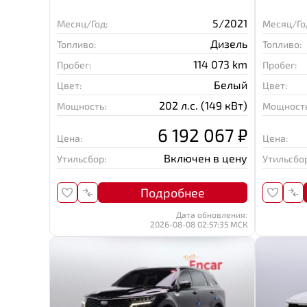
5/2021
Месяц/Год:
Месяц/Го
Дизель
Топливо:
Топливо:
114 073 km
Пробег:
Пробег:
Белый
Цвет:
Цвет:
202 л.с. (149 кВт)
Мощность:
Мощность
6 192 067 ₽
Цена:
Цена:
Включен в цену
Утильсбор:
Утильсбор
Подробнее
Дата обновления:
2026-08-08 02:57:35 МСК