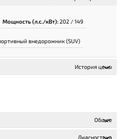
Мощность (л.с./кВт):
202 / 149
портивный внедорожник (SUV)
История цены
Общее
Диагностика