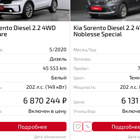
rento Diesel 2.2 4WD
Kia Sorento Diesel 2.2
ure
Noblesse Special
5/2020
д:
Месяц/Год:
Дизель
Топливо:
45 553 km
Пробег:
Белый
Тем
Цвет:
202 л.с. (149 кВт)
202 л.с.
:
Мощность:
6 870 244 ₽
6 131
Цена:
Включен в цену
Включе
:
Утильсбор:
Подробнее
Подробне
Дата обновления:
Дата о