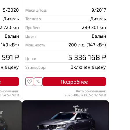
5/2020
9/2017
Месяц/Год:
Дизель
Дизель
Топливо:
2 720 km
289 301 km
Пробег:
Белый
Белый
Цвет:
 (149 кВт)
200 л.с. (147 кВт)
Мощность:
 591 ₽
5 336 168 ₽
Цена:
н в цену
Включен в цену
Утильсбор:
е
Подробнее
бновления:
Дата обновления:
1:54:59 МСК
2026-08-07 08:52:02 МСК