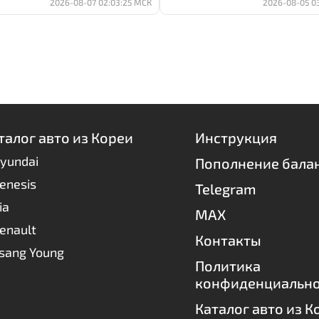
2026-08-07 02:03:25 МСК
2026-08-05 0
талог авто из Кореи
Инструкция
yundai
Пополнение бала
enesis
Telegram
ia
MAX
enault
Контакты
sang Young
Политика
конфиденциальн
Каталог авто из К