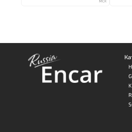
МСК
Ка
H
G
K
R
S