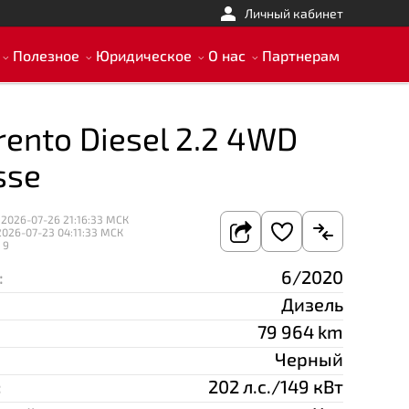
Личный кабинет
Полезное
Юридическое
О нас
Партнерам
rento Diesel 2.2 4WD
sse
 2026-07-26 21:16:33 МСК
2026-07-23 04:11:33 МСК
 9
:
6/2020
Дизель
79 964 km
Черный
:
202 л.с./149 кВт