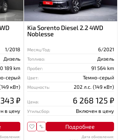
 4WD
Kia Sorento Diesel 2.2 4WD
Noblesse
1/2018
6/2021
Месяц/Год:
Дизель
Дизель
Топливо:
70 189 km
91 564 km
Пробег:
но-серый
Темно-серый
Цвет:
 (149 кВт)
202 л.с. (149 кВт)
Мощность:
 343 ₽
6 268 125 ₽
Цена:
н в цену
Включен в цену
Утильсбор:
е
Подробнее
бновления:
Дата обновления: