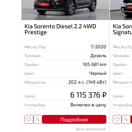
Kia Sorento Diesel 2.2 4WD
Kia So
Prestige
Signat
7/2020
Месяц/Год:
Месяц/Го
Дизель
Топливо:
Топливо:
105 681 km
Пробег:
Пробег:
Черный
Цвет:
Цвет:
202 л.с. (149 кВт)
Мощность:
Мощность
6 115 376 ₽
Цена:
Цена:
Включен в цену
Утильсбор:
Утильсбор
Подробнее
Дата обновления: