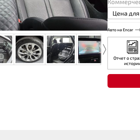
Коммерчес
Цена для
Авто на Encar
Отчет о стр
истори