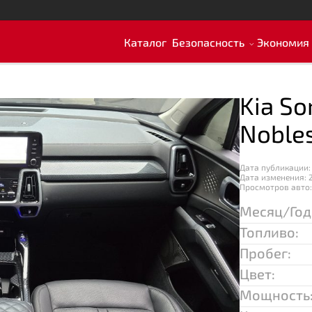
Каталог
Безопасность
Экономия
Kia So
Noble
Дата публикации:
Дата изменения: 
Просмотров авто:
Месяц/Год
Топливо:
Пробег:
Цвет:
Мощность